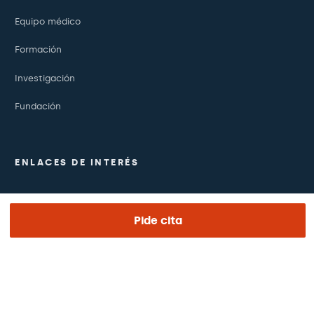
Equipo médico
Formación
Investigación
Fundación
ENLACES DE INTERÉS
Ensayos clínicos
Pide cita
Certificaciones
Trabaja con nosotros
El día de tu visita
Prensa