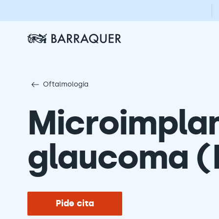
Oftalmología
Microimplan
glaucoma (
Pide cita