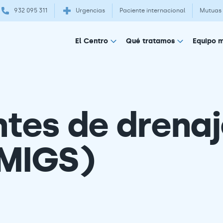
932 095 311
Urgencias
Paciente internacional
Mutuas
Equipo 
El Centro
Qué tratamos
tes de drenaj
MIGS)