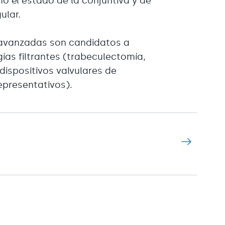
o el estado de la conjuntiva y de
ular.
avanzadas son candidatos a
ías filtrantes (trabeculectomía,
dispositivos valvulares de
epresentativos).