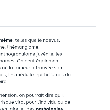
i-même
, telles que le naevus,
me, l'hémangiome,
nthogranulome juvénile, les
nthomes. On peut également
s
où la tumeur a trouvée son
mes, les médullo-épithéliomes du
ire.
ension, on pourrait dire qu'il
 risque vital pour l'individu ou de
 oculaire, et des
pathologies