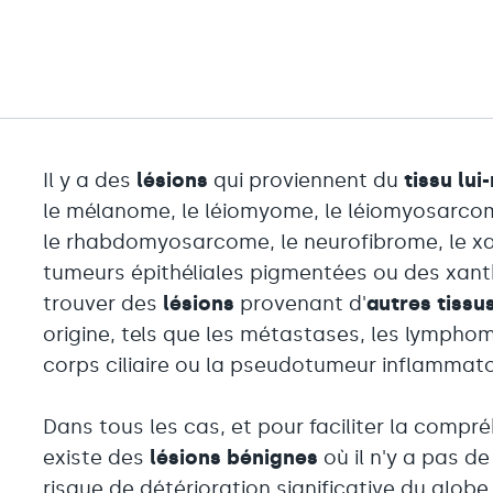
Il y a des
lésions
qui proviennent du
tissu lu
le mélanome, le léiomyome, le léiomyosarco
le rhabdomyosarcome, le neurofibrome, le xa
tumeurs épithéliales pigmentées ou des xa
trouver des
lésions
provenant d'
autres tissu
origine, tels que les métastases, les lympho
corps ciliaire ou la pseudotumeur inflammato
Dans tous les cas, et pour faciliter la compréh
existe des
lésions bénignes
où il n'y a pas de
risque de détérioration significative du globe