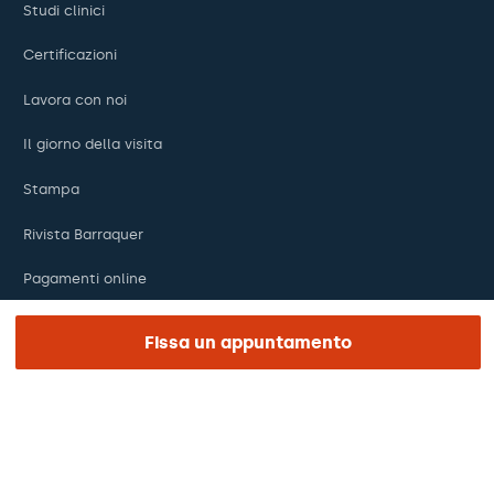
Studi clinici
Certificazioni
Lavora con noi
Il giorno della visita
Stampa
Rivista Barraquer
Pagamenti online
Podcast
Fissa un appuntamento
REGIONE E LINGUA
Europa / America / Oceania