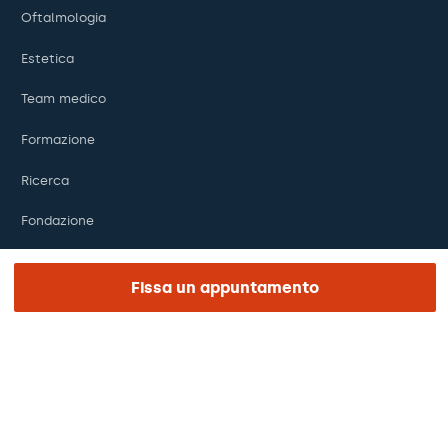
Oftalmologia
Estetica
Team medico
Formazione
Ricerca
Fondazione
Fissa un appuntamento
LINK DI INTERESSE
Studi clinici
Certificazioni
Lavora con noi