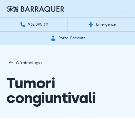
932 095 311
Emergenze
Portal Paciente
Oftalmologia
Tumori
congiuntivali