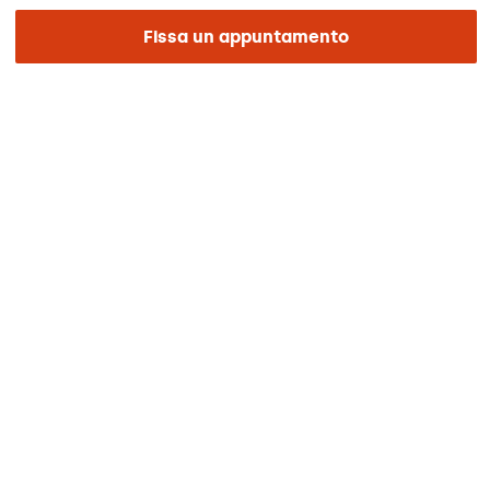
Pagamenti online
Fissa un appuntamento
Podcast
REGIONE E LINGUA
Europa / America / Oceania
Italiano