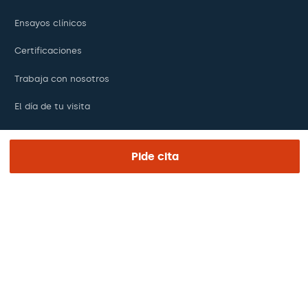
Ensayos clínicos
Certificaciones
Trabaja con nosotros
El día de tu visita
Prensa
Pide cita
Revista Barraquer
Tinguem vista
Canal ético
Pagos online
Podcasts