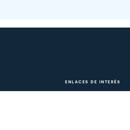
ENLACES DE INTERÉS
a
Ensayos clínicos
co
Trabaja con nosotros
n
Prensa