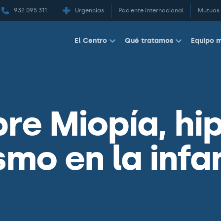
932 095 311
Urgencias
Paciente internacional
Mutuas
Equipo 
El Centro
Qué tratamos
bre Miopía, h
smo en la infa