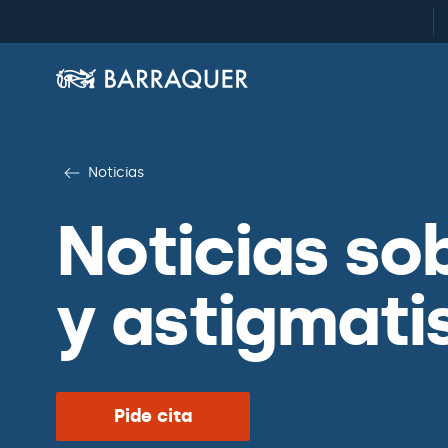
Noticias
Noticias so
y astigmati
Pide cita