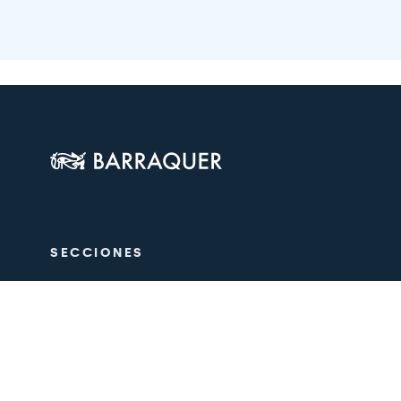
SECCIONES
El Centro
Oftalmologí
Estética
Equipo médi
Formación
Investigació