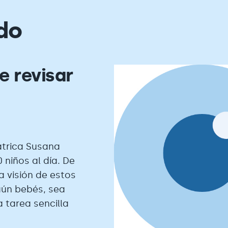
do
e revisar
átrica Susana
 niños al día. De
a visión de estos
aún bebés, sea
 tarea sencilla