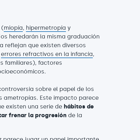
 (
miopía
,
hipermetropía
y
hijos heredarán la misma graduación
a reflejan que existen diversos
s
errores refractivos en la infancia
,
 familiares), factores
socioeconómicos.
controversia sobre el papel de los
as ametropías. Este impacto parece
que existen una serie de
hábitos de
tar frenar la progresión
de la
uz parece jugar un papel importante