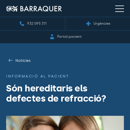
932 095 311
Urgències
Portal pacient
Notícies
INFORMACIÓ AL PACIENT
Són hereditaris els
defectes de refracció?