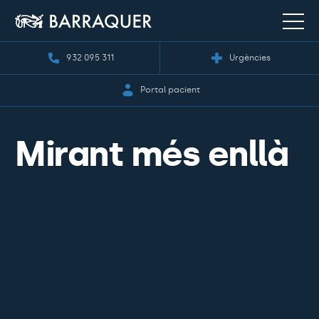
932 095 311
Urgències
Portal pacient
Mirant més enllà