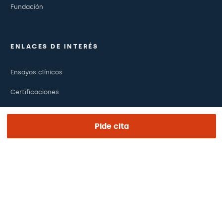
Fundación
ENLACES DE INTERÉS
Ensayos clínicos
Certificaciones
Trabaja con nosotros
Pide cita
El día de tu visita
Prensa
Revista Barraquer
Tinguem vista
Canal ético