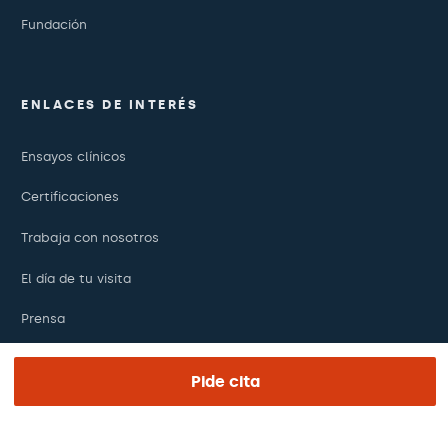
Fundación
ENLACES DE INTERÉS
Ensayos clínicos
Certificaciones
Trabaja con nosotros
El día de tu visita
Prensa
Revista Barraquer
Pide cita
Tinguem vista
Canal ético