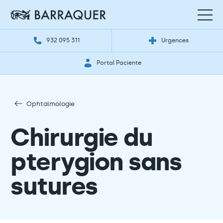
932 095 311
Urgences
Portal Paciente
Ophtalmologie
Chirurgie du
pterygion sans
sutures