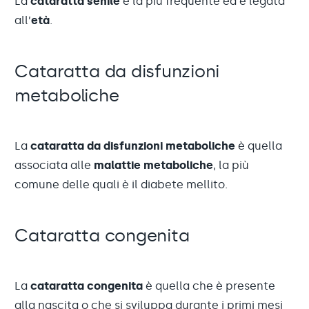
La
cataratta senile
è la più frequente ed è legata
all’
età
.
Cataratta da disfunzioni
metaboliche
La
cataratta
da disfunzioni metaboliche
è quella
associata alle
malattie metaboliche
, la più
comune delle quali è il diabete mellito.
Cataratta congenita
La
cataratta congenita
è quella che è presente
alla nascita o che si sviluppa durante i primi mesi