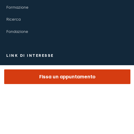
Formazione
Ricerca
Fondazione
LINK DI INTERESSE
Studi clinici
Fissa un appuntamento
Certificazioni
Lavora con noi
Il giorno della visita
Stampa
Rivista Barraquer