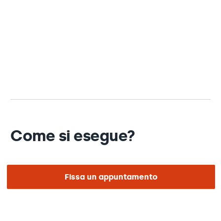
Come si esegue?
Il
sinoptoforo
è uno
strumento
che ci permette di
Fissa un appuntamento
valutare
se ci sono
problemi di convergenza o
divergenza fusionale e di trattarli
. La riabilitazione
attraverso questi esercizi ortottici è anche un
supporto nel trattamento di alcuni casi di