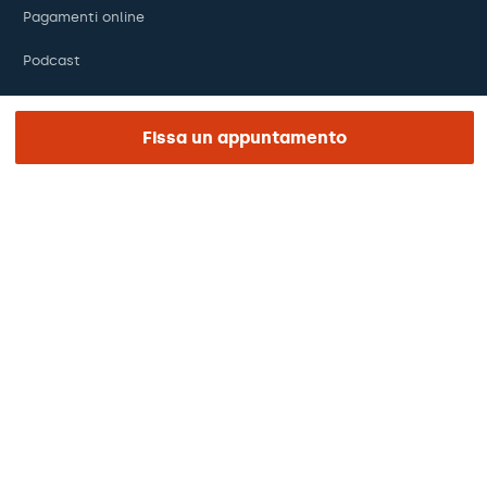
Pagamenti online
Podcast
Fissa un appuntamento
REGIONE E LINGUA
Europa / America / Oceania
Italiano