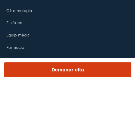
Oftalmologia
Estètica
Equip mèdic
Formació
Recerca
Demanar cita
Fundació
ENLACES DE INTERÉS
Assajos clínics
Certificacions