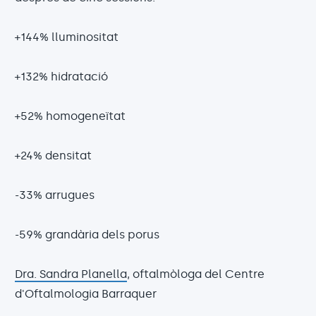
+144% lluminositat
+132% hidratació
+52% homogeneïtat
+24% densitat
-33% arrugues
-59% grandària dels porus
Dra. Sandra Planella
, oftalmòloga del Centre
d'Oftalmologia Barraquer