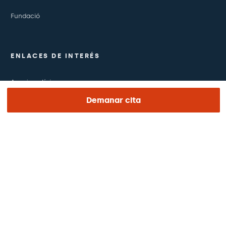
Fundació
ENLACES DE INTERÉS
Assajos clínics
Demanar cita
Certificacions
Treballa amb nosaltres
El dia de la teva visita
Premsa
Revista Barraquer
Tinguem vista
Canal ètic