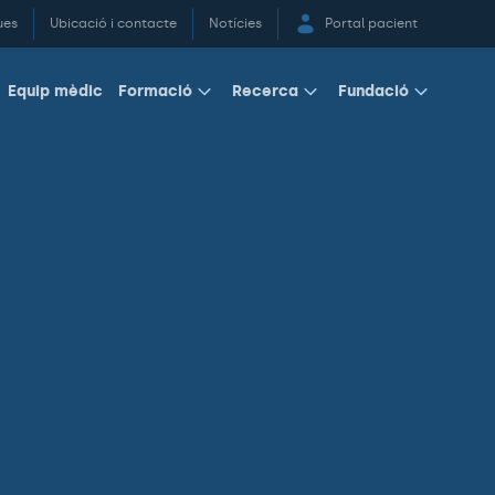
ues
Ubicació i contacte
Notícies
Portal pacient
Equip mèdic
Formació
Recerca
Fundació