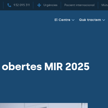
932 095 311
Urgències
Pacient internacional
Mút
El Centre
Què tractem
 obertes MIR 2025