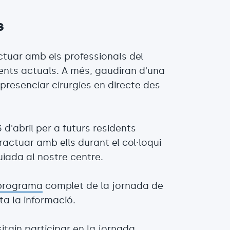
s
actuar amb els professionals del
idents actuals. A més, gaudiran d'una
 presenciar cirurgies en directe des
 d'abril per a futurs residents
ractuar amb ells durant el col·loqui
 guiada al nostre centre.
programa
complet de la jornada de
ta la informació.
itgin participar en la jornada