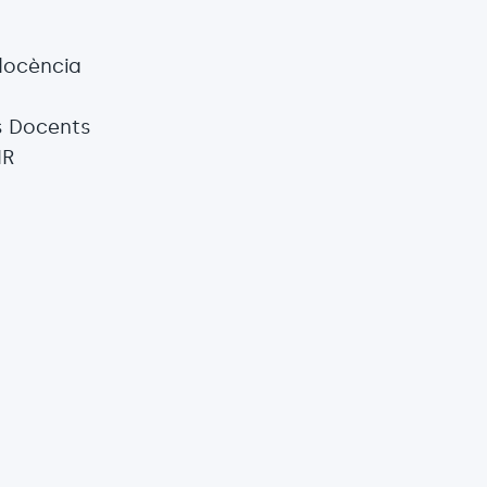
 docència
s Docents
IR