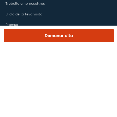
Treballa amb nosaltres
El dia de la teva visita
Premsa
Demanar cita
Revista Barraquer
Tinguem vista
Canal ètic
Pagaments en línia
Podcasts
REGIÓN E IDIOMA
Europa / Amèrica / Oceania