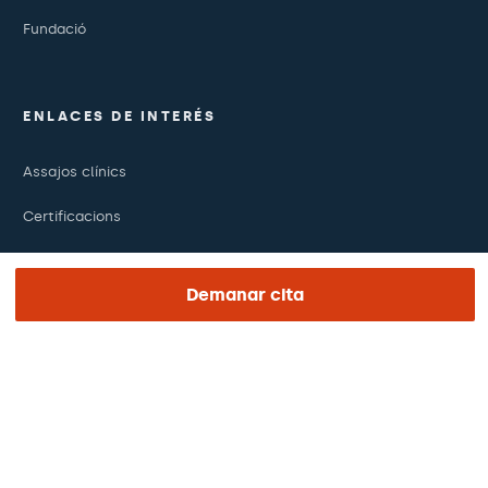
Fundació
ENLACES DE INTERÉS
Assajos clínics
Certificacions
Treballa amb nosaltres
Demanar cita
El dia de la teva visita
Premsa
Revista Barraquer
Tinguem vista
Canal ètic