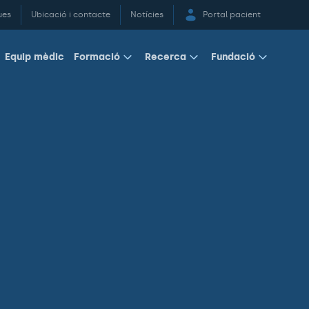
ues
Ubicació i contacte
Notícies
Portal pacient
Equip mèdic
Formació
Recerca
Fundació