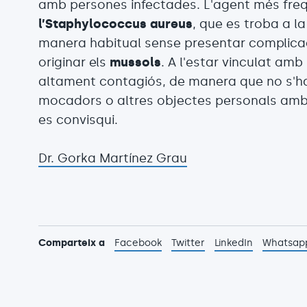
amb persones infectades. L'agent més fre
l’Staphylococcus aureus
, que es troba a la
manera habitual sense presentar complica
originar els
mussols
. A l'estar vinculat amb
altament contagiós, de manera que no s'ha
mocadors o altres objectes personals amb
es convisqui.
Dr. Gorka Martínez Grau
Comparteix a
Facebook
Twitter
LinkedIn
Whatsap