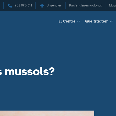
932 095 311
Urgències
Pacient internacional
Mút
El Centre
Què tractem
s mussols?