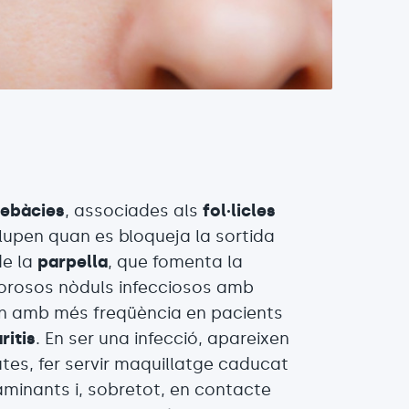
sebàcies
, associades als
fol·licles
upen quan es bloqueja la sortida
de la
parpella
, que fomenta la
olorosos nòduls infecciosos amb
en amb més freqüència en pacients
ritis
. En ser una infecció, apareixen
tes, fer servir maquillatge caducat
minants i, sobretot, en contacte