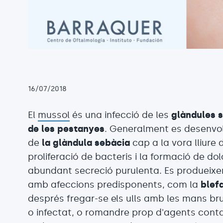
16/07/2018
El
mussol
és una infecció de les
glàndules 
de les pestanyes
. Generalment es desenvol
de
la glàndula sebàcia
cap a la vora lliure 
proliferació de bacteris i la formació de d
abundant secreció purulenta. Es produeix
amb afeccions predisponents, com la
blefa
després fregar-se els ulls amb les mans bru
o infectat, o romandre prop d'agents conta