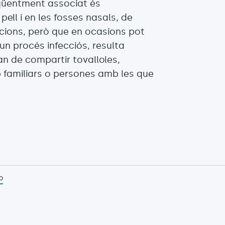
qüentment associat és
 pell i en les fosses nasals, de
cions, però que en ocasions pot
 un procés infecciós, resulta
n de compartir tovalloles,
 familiars o persones amb les que
p