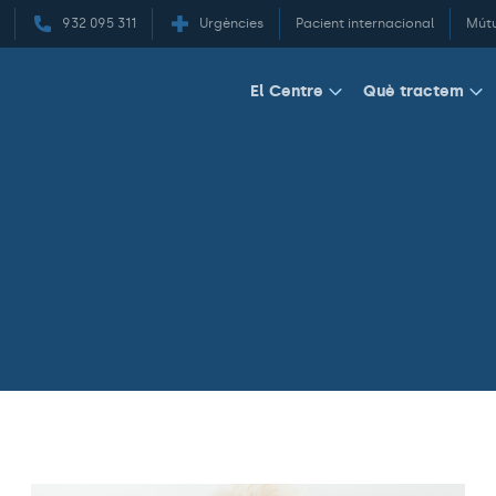
932 095 311
Urgències
Pacient internacional
Mút
El Centre
Què tractem