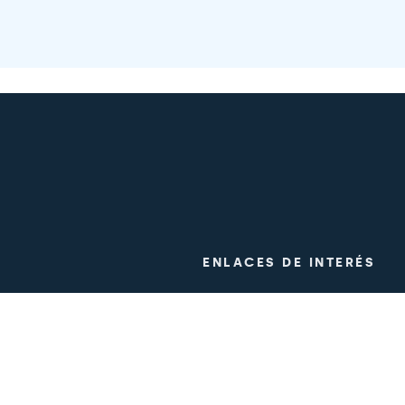
ENLACES DE INTERÉS
a
Assajos clínics
Treballa amb nosaltres
Premsa