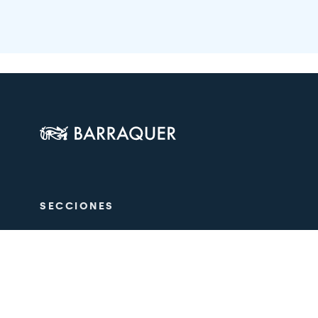
SECCIONES
El Centre
Oftalmologi
Estètica
Equip mèdic
Formació
Recerca