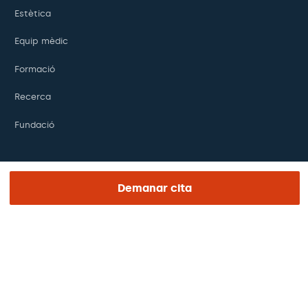
Estètica
Equip mèdic
Formació
Recerca
Fundació
ENLACES DE INTERÉS
Demanar cita
Assajos clínics
Certificacions
Treballa amb nosaltres
El dia de la teva visita