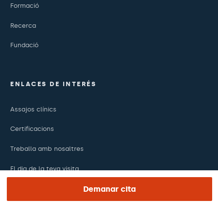
Formació
Recerca
Fundació
ENLACES DE INTERÉS
Assajos clínics
Certificacions
Treballa amb nosaltres
El dia de la teva visita
Demanar cita
Premsa
Revista Barraquer