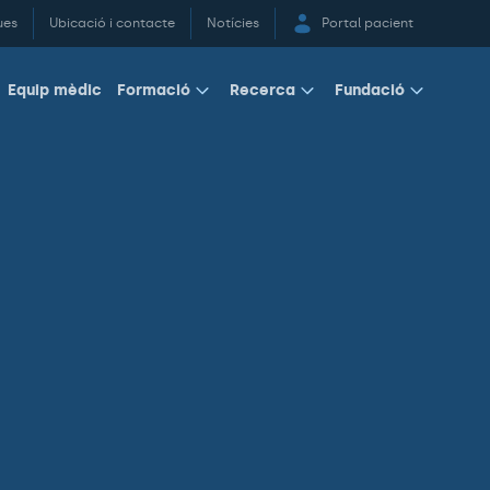
ues
Ubicació i contacte
Notícies
Portal pacient
Equip mèdic
Formació
Recerca
Fundació