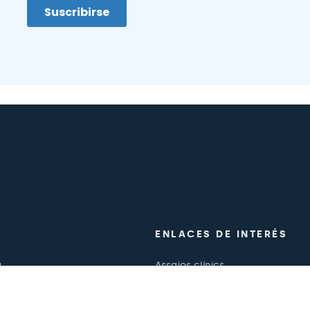
ENLACES DE INTERÉS
a
Assajos clínics
Treballa amb nosaltres