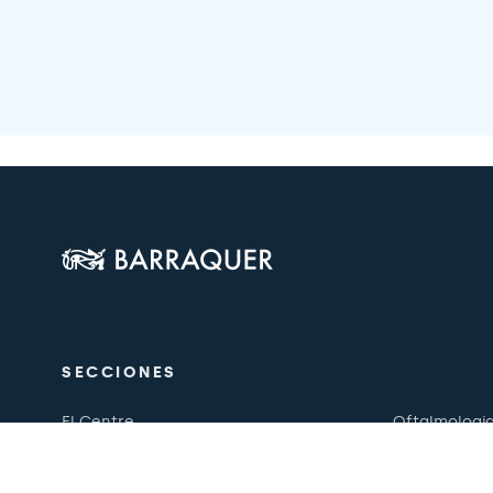
SECCIONES
El Centre
Oftalmologi
Estètica
Equip mèdic