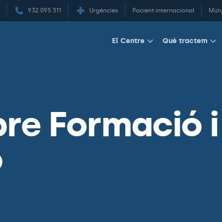
932 095 311
Urgències
Pacient internacional
Mút
El Centre
Què tractem
bre Formació i
ó