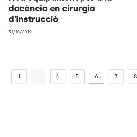
docència en cirurgia
d'instrucció
31/10/2019
6
1
…
4
5
7