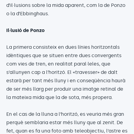
d’il·lusions sobre la mida aparent, com la de Ponzo
o la d’Ebbinghaus.
Il·lusió de Ponzo
La primera consisteix en dues línies horitzontals
idèntiques que se situen entre dues convergents
com vies de tren, en realitat paral·leles, que
s’allunyen cap a l’horitzó. El «travesser» de dalt
estarà per tant més lluny i en conseqüència haurà
de ser més llarg per produir una imatge retinal de
la mateixa mida que la de sota, més propera.
En el cas de la lluna a l’horitzó, es veuria més gran
perquè semblaria estar més lluny que al zenit. De
fet, quan es fa una foto amb teleobjectiu, l’astre es