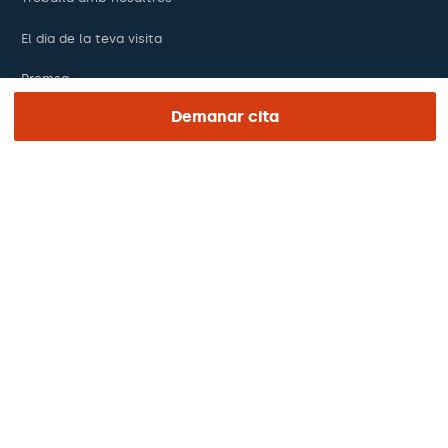
El dia de la teva visita
Premsa
Demanar cita
Revista Barraquer
Tinguem vista
Canal ètic
Pagaments en línia
Podcasts
REGIÓN E IDIOMA
Europa / Amèrica / Oceania