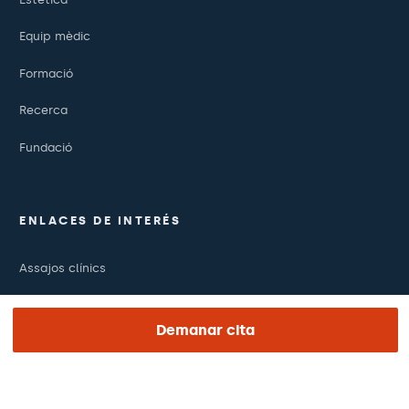
Equip mèdic
Formació
Recerca
Fundació
ENLACES DE INTERÉS
Assajos clínics
Certificacions
Demanar cita
Treballa amb nosaltres
El dia de la teva visita