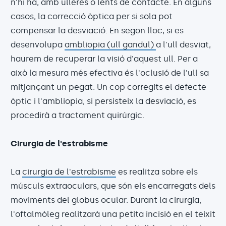
n'hi ha, amb ulleres o lents de contacte. En alguns
casos, la correcció òptica per si sola pot
compensar la desviació. En segon lloc, si es
desenvolupa
ambliopia (ull gandul)
a l'ull desviat,
haurem de recuperar la visió d'aquest ull. Per a
això la mesura més efectiva és l'oclusió de l'ull sa
mitjançant un pegat. Un cop corregits el defecte
òptic i l'ambliopia, si persisteix la desviació, es
procedirà a tractament quirúrgic.
Cirurgia de l'estrabisme
La
cirurgia de l'estrabisme
es realitza sobre els
músculs extraoculars, que són els encarregats dels
moviments del globus ocular. Durant la cirurgia,
l'oftalmòleg realitzarà una petita incisió en el teixit