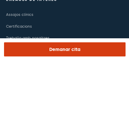
Assajos clínics
Certificacions
Treballa amb nosaltres
Demanar cita
El dia de la teva visita
Premsa
Revista Barraquer
Tinguem vista
Canal ètic
Pagaments en línia
Podcasts