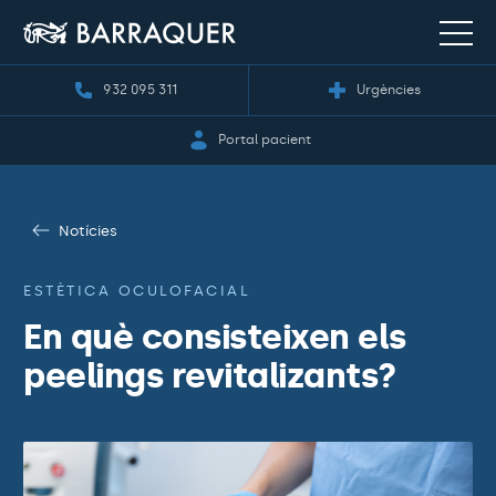
932 095 311
Urgències
Portal pacient
Notícies
ESTÈTICA OCULOFACIAL
En què consisteixen els
peelings revitalizants?