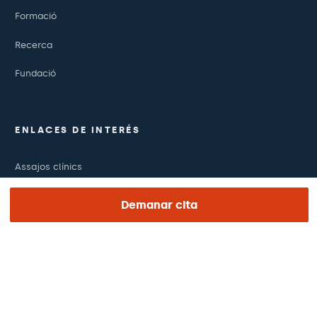
Formació
Recerca
Fundació
ENLACES DE INTERÉS
Assajos clínics
Certificacions
Demanar cita
Treballa amb nosaltres
El dia de la teva visita
Premsa
Revista Barraquer