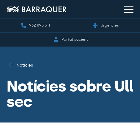
932 095 311
Urgències
Portal pacient
Notícies
Notícies sobre Ull
sec