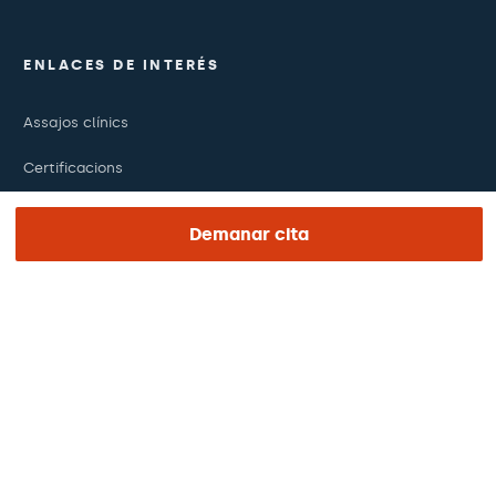
ENLACES DE INTERÉS
Assajos clínics
Certificacions
Treballa amb nosaltres
Demanar cita
El dia de la teva visita
Premsa
Revista Barraquer
Tinguem vista
Canal ètic
Pagaments en línia