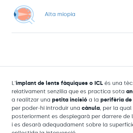
Alta miopia
L'
implant de lents fàquiques o ICL
és una tèc
relativament senzilla que es practica sota
an
a realitzar una
petita incisió
a la
perifèria de
per poder-hi introduir una
cànula
, per la qual
posteriorment es desplegarà per darrere de l
i es desarà adequadament sobre la superfície d
enllestida la intervenció.