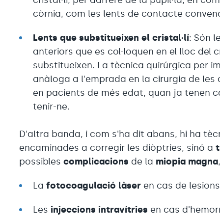
còrnia, com les lents de contacte conven
Lents que substitueixen el cristal·lí
: Són 
anteriors que es col·loquen en el lloc del cris
substitueixen. La tècnica quirúrgica per i
anàloga a l'emprada en la cirurgia de les c
en pacients de més edat, quan ja tenen ca
tenir-ne.
D'altra banda, i com s'ha dit abans, hi ha tè
encaminades a corregir les diòptries, sinó a
possibles
complicacions
de la
miopia magna
La
fotocoagulació làser
en cas de lesions 
Les
injeccions intravítries
en cas d'hemor