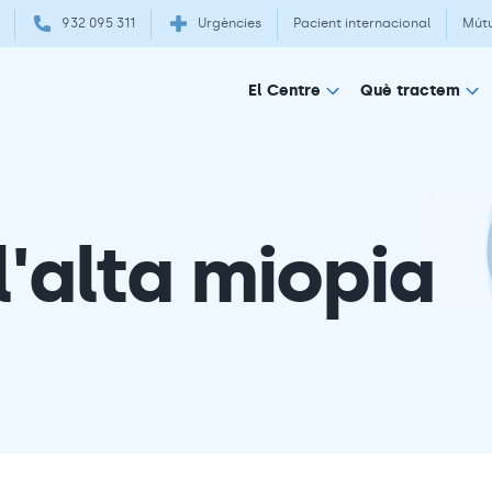
932 095 311
Urgències
Pacient internacional
Mút
El Centre
Què tractem
l'alta miopia