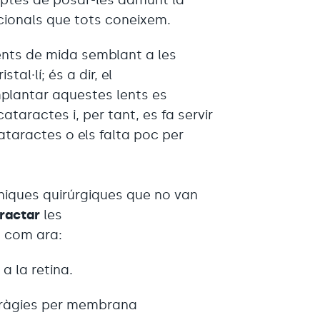
cionals que tots coneixem.
lents de mida semblant a les
tal·lí; és a dir, el
mplantar aquestes lents es
ataractes i, per tant, es fa servir
taractes o els falta poc per
cniques quirúrgiques que no van
tractar
les
, com ara:
a la retina.
ràgies per membrana