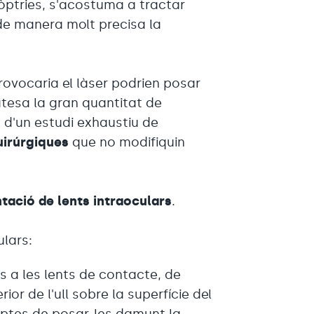
iòptries, s'acostuma a tractar
de manera molt precisa la
rovocaria el làser podrien posar
 atesa la gran quantitat de
s d'un estudi exhaustiu de
uirúrgiques
que no modifiquin
tació de lents intraoculars
.
ulars:
s a les lents de contacte, de
ior de l'ull sobre la superfície del
comptes de posar-les damunt la