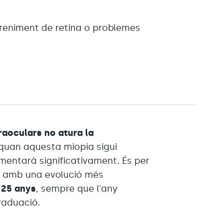
reniment de retina o problemes
traoculars
no atura la
r quan aquesta miopia sigui
mentarà significativament. És per
s
amb una evolució més
 25 anys
, sempre que l'any
raduació.