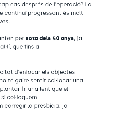
cap cas després de l'operació? La
ue continuï progressant és molt
ves.
anten per
sota dels 40 anys
, ja
l·lí, que fins a
pacitat d'enfocar els objectes
o té gaire sentit col·locar una
implantar-hi una lent que el
 si col·loquem
corregir la presbícia, ja