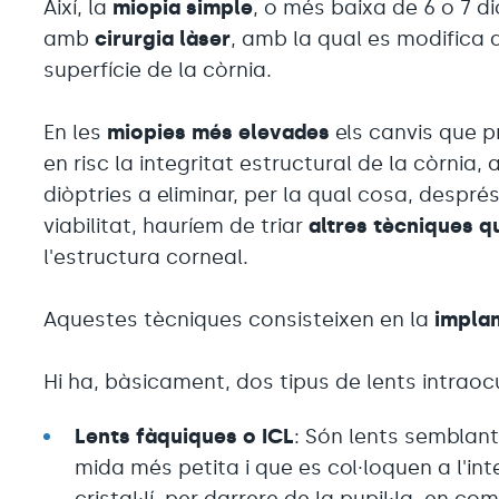
Així, la
miopia simple
, o més baixa de 6 o 7 d
amb
cirurgia làser
, amb la qual es modifica 
superfície de la còrnia.
En les
miopies més elevades
els canvis que p
en risc la integritat estructural de la còrnia,
diòptries a eliminar, per la qual cosa, despré
viabilitat, hauríem de triar
altres tècniques q
l'estructura corneal.
Aquestes tècniques consisteixen en la
implan
Hi ha, bàsicament, dos tipus de lents intraoc
Lents fàquiques o ICL
: Són lents semblant
mida més petita i que es col·loquen a l'inter
cristal·lí, per darrere de la pupil·la, en 