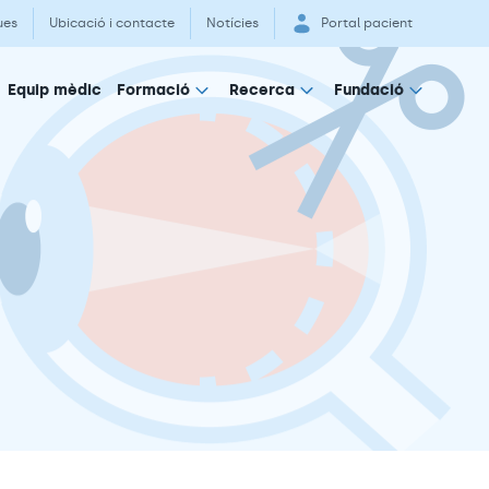
ues
Ubicació i contacte
Notícies
Portal pacient
Equip mèdic
Formació
Recerca
Fundació