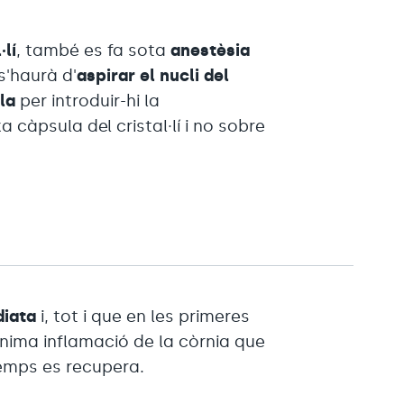
·lí
, també es fa sota
anestèsia
s'haurà d'
aspirar el nucli del
la
per introduir-hi la
 càpsula del cristal·lí i no sobre
diata
i, tot i que en les primeres
nima inflamació de la còrnia que
temps es recupera.