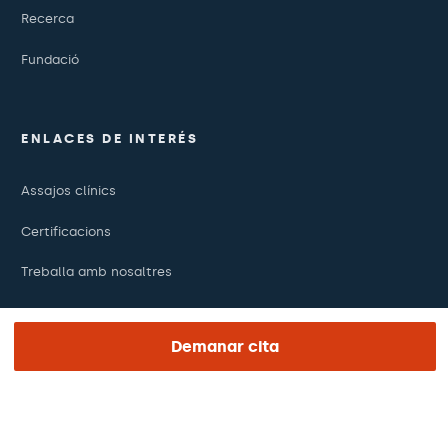
Recerca
Fundació
ENLACES DE INTERÉS
Assajos clínics
Certificacions
Treballa amb nosaltres
El dia de la teva visita
Demanar cita
Premsa
Revista Barraquer
Tinguem vista