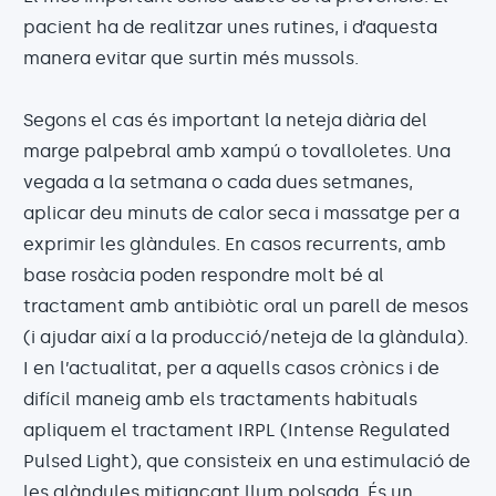
pacient ha de realitzar unes rutines, i d’aquesta
manera evitar que surtin més mussols.
Segons el cas és important la neteja diària del
marge palpebral amb xampú o tovalloletes. Una
vegada a la setmana o cada dues setmanes,
aplicar deu minuts de calor seca i massatge per a
exprimir les glàndules. En casos recurrents, amb
base rosàcia poden respondre molt bé al
tractament amb antibiòtic oral un parell de mesos
(i ajudar així a la producció/neteja de la glàndula).
I en l’actualitat, per a aquells casos crònics i de
difícil maneig amb els tractaments habituals
apliquem el tractament IRPL (Intense Regulated
Pulsed Light), que consisteix en una estimulació de
les glàndules mitjançant llum polsada. És un