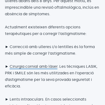
ulleres abans dels 8 anys. Per aquest motiu, és
imprescindible una revisió oftalmològica, inclús en
absència de símptomes.
Actualment existeixen diferents opcions
terapèutiques per a corregir l’astigmatisme:
► Correcció amb ulleres i/o lentilles és la forma
més simple de corregir l’astigmatisme.
►
Cirurgia cornial amb làser
. Les tècniques LASIK,
PRK i SMILE són les més utilitzades en l’operació
d’astigmatisme per la seva provada seguretat i
eficàcia.
► Lents intraoculars. En casos seleccionats