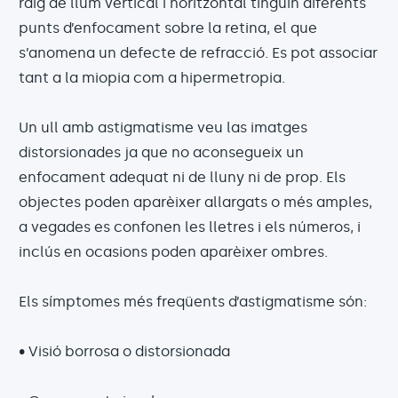
raig de llum vertical i horitzontal tinguin diferents
punts d’enfocament sobre la retina, el que
s’anomena un defecte de refracció. Es pot associar
tant a la miopia com a hipermetropia.
Un ull amb astigmatisme veu las imatges
distorsionades ja que no aconsegueix un
enfocament adequat ni de lluny ni de prop. Els
objectes poden aparèixer allargats o més amples,
a vegades es confonen les lletres i els números, i
inclús en ocasions poden aparèixer ombres.
Els símptomes més freqüents d’astigmatisme són:
• Visió borrosa o distorsionada