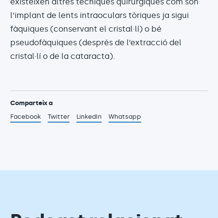
existeixen altres tècniques quirúrgiques com són
l’implant de lents intraoculars tòriques ja sigui
fàquiques (conservant el cristal·lí) o bé
pseudofàquiques (després de l’extracció del
cristal·lí o de la cataracta).
Comparteix a
Facebook
Twitter
LinkedIn
Whatsapp