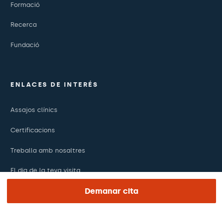
Formació
Recerca
Fundació
ENLACES DE INTERÉS
Assajos clínics
Certificacions
Treballa amb nosaltres
El dia de la teva visita
Demanar cita
Premsa
Revista Barraquer