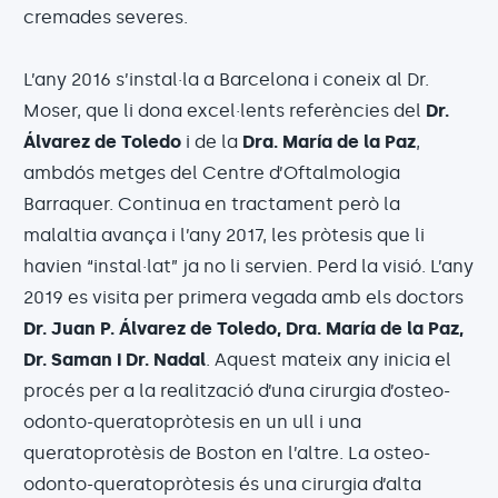
cremades severes.
L’any 2016 s’instal·la a Barcelona i coneix al Dr.
Moser, que li dona excel·lents referències del
Dr.
Álvarez de Toledo
i de la
Dra. María de la Paz
,
ambdós metges del Centre d’Oftalmologia
Barraquer. Continua en tractament però la
malaltia avança i l’any 2017, les pròtesis que li
havien “instal·lat” ja no li servien. Perd la visió. L’any
2019 es visita per primera vegada amb els doctors
Dr. Juan P. Álvarez de Toledo, Dra. María de la Paz,
Dr. Saman i Dr. Nadal
. Aquest mateix any inicia el
procés per a la realització d’una cirurgia d’osteo-
odonto-queratopròtesis en un ull i una
queratoprotèsis de Boston en l’altre. La osteo-
odonto-queratopròtesis és una cirurgia d’alta