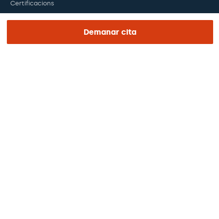
Certificacions
Treballa amb nosaltres
Demanar cita
El dia de la teva visita
Premsa
Revista Barraquer
Tinguem vista
Canal ètic
Pagaments en línia
Podcasts
REGIÓN E IDIOMA