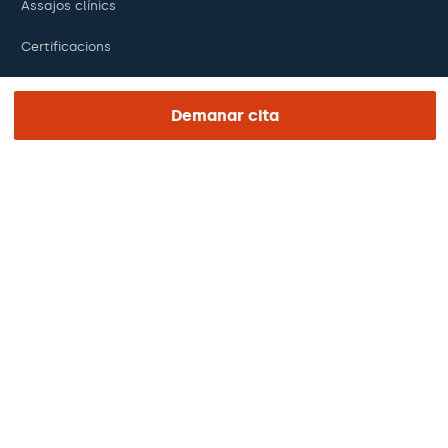
Assajos clínics
Certificacions
Treballa amb nosaltres
Demanar cita
El dia de la teva visita
Premsa
Revista Barraquer
Tinguem vista
Canal ètic
Pagaments en línia
Podcasts