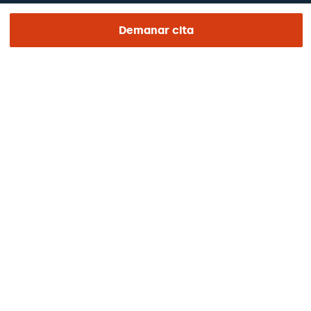
Treballa amb nosaltres
Demanar cita
El dia de la teva visita
Premsa
Revista Barraquer
Tinguem vista
Canal ètic
Pagaments en línia
Podcasts
REGIÓN E IDIOMA
Europa / Amèrica / Oceania