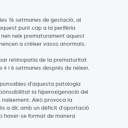
les 16 setmanes de gestació, al
aquest punt cap a la perifèria
un nen neix prematurament aquest
mencen a créixer vasos anormals.
ar retinopatia de la prematuritat
e 4 i 6 setmanes després de néixer.
sponsables d'aquesta patologia
onsabilitat la hiperoxigenació del
 naixement. Això provoca la
és a dir, amb un dèficit d'aportació
 no haver-se format de manera