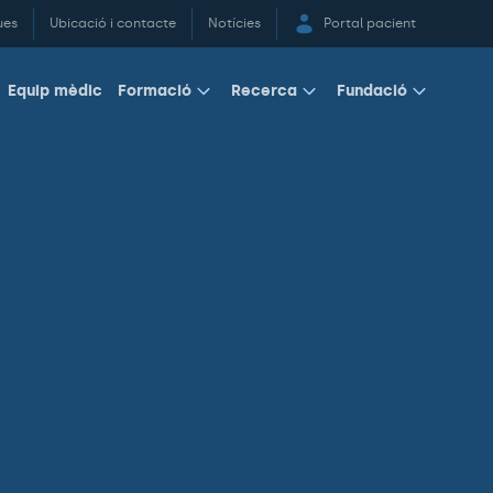
ues
Ubicació i contacte
Notícies
Portal pacient
Equip mèdic
Formació
Recerca
Fundació