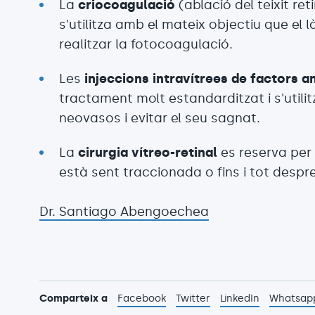
La
criocoagulació
(ablació del teixit r
s'utilitza amb el mateix objectiu que el 
realitzar la fotocoagulació.
Les
injeccions intravítrees de factors a
tractament molt estandarditzat i s'utilit
neovasos i evitar el seu sagnat.
La
cirurgia vítreo-retinal
es reserva per
està sent traccionada o fins i tot despr
Dr. Santiago Abengoechea
Comparteix a
Facebook
Twitter
LinkedIn
Whatsap