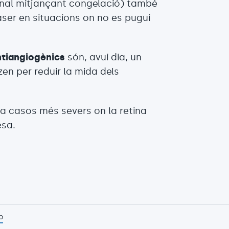
etinal mitjançant congelació) també
làser en situacions on no es pugui
ntiangiogènics
són, avui dia, un
zen per reduir la mida dels
 a casos més severs on la retina
esa.
p