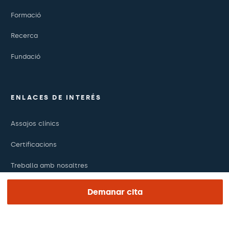
Formació
Recerca
Fundació
ENLACES DE INTERÉS
Assajos clínics
Certificacions
Treballa amb nosaltres
El dia de la teva visita
Demanar cita
Premsa
Revista Barraquer