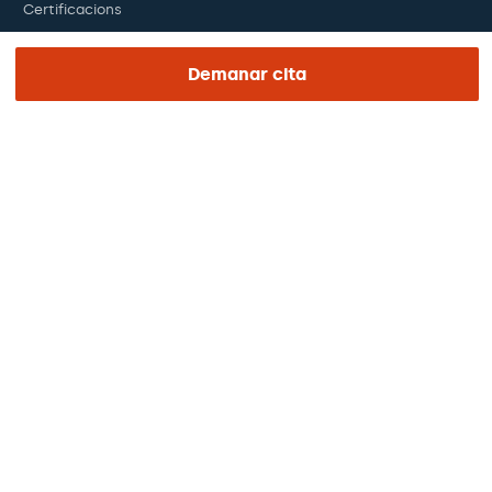
Certificacions
Treballa amb nosaltres
Demanar cita
El dia de la teva visita
Premsa
Revista Barraquer
Tinguem vista
Canal ètic
Pagaments en línia
Podcasts
REGIÓN E IDIOMA