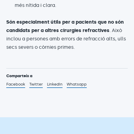
més nítida i clara.
Són especialment útils per a pacients que no són
candidats per a altres cirurgies refractives
. Això
inclou a persones amb errors de refracció alts, ulls
secs severs o còrnies primes.
Comparteix a
Facebook
Twitter
LinkedIn
Whatsapp