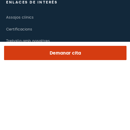
ENLACES DE INTERÉS
Assajos clínics
Certificacions
Treballa amb nosaltres
Demanar cita
El dia de la teva visita
Premsa
Revista Barraquer
Tinguem vista
Canal ètic
Pagaments en línia
Podcasts