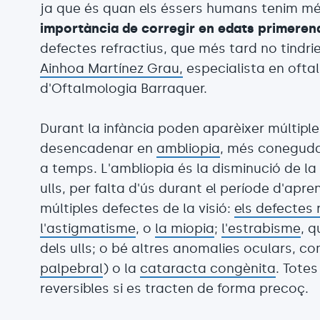
ja que és quan els éssers humans tenim més
importància de corregir en edats primerenq
defectes refractius, que més tard no tindrie
Ainhoa ​​Martínez Grau,
especialista en oftal
d'Oftalmologia Barraquer.
Durant la infància poden aparèixer múltipl
desencadenar en
ambliopia
, més coneguda 
a temps. L'ambliopia és la disminució de la
ulls, per falta d'ús durant el període d'apr
múltiples defectes de la visió:
els defectes 
l'astigmatisme
, o
la miopia
;
l'estrabisme
, q
dels ulls; o bé altres anomalies oculars, c
palpebral
) o la
cataracta congènita
. Tote
reversibles si es tracten de forma precoç.