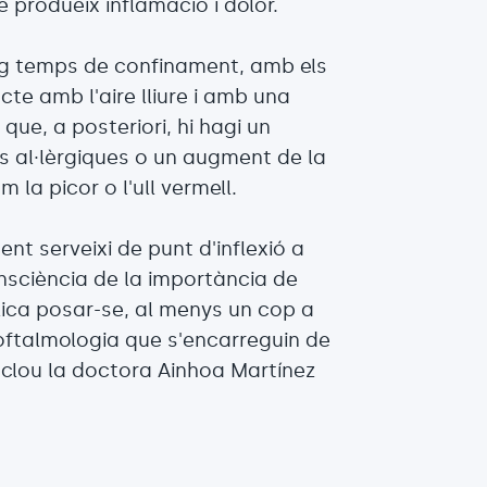
 produeix inflamació i dolor.
larg temps de confinament, amb els
te amb l'aire lliure i amb una
ue, a posteriori, hi hagi un
is al·lèrgiques o un augment de la
 la picor o l'ull vermell.
t serveixi de punt d'inflexió a
onsciència de la importància de
lica posar-se, al menys un cop a
oftalmologia que s'encarreguin de
onclou la doctora Ainhoa Martínez