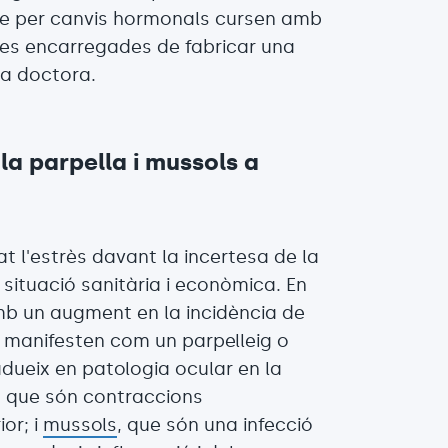
e per canvis hormonals cursen amb
les encarregades de fabricar una
la doctora.
la parpella i mussols a
t l'estrès davant la incertesa de la
 situació sanitària i econòmica. En
amb un augment en la incidència de
s manifesten com un parpelleig o
adueix en patologia ocular en la
, que són contraccions
or; i
mussols
, que són una infecció