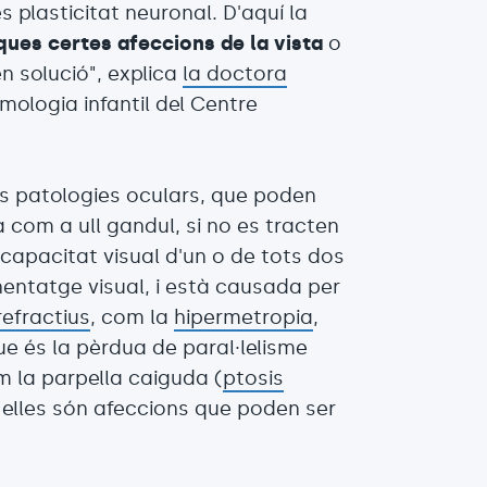
 plasticitat neuronal. D'aquí la
ues certes afeccions de la vista
o
n solució", explica
la doctora
mologia infantil del Centre
es patologies oculars, que poden
com a ull gandul, si no es tracten
 capacitat visual d'un o de tots dos
enentatge visual, i està causada per
refractius
, com la
hipermetropia
,
ue és la pèrdua de paral·lelisme
om la parpella caiguda (
ptosis
s elles són afeccions que poden ser