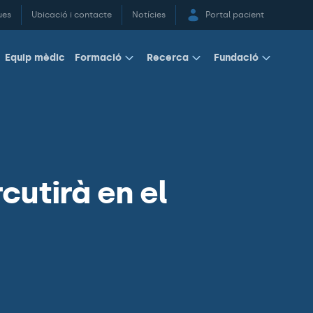
ues
Ubicació i contacte
Notícies
Portal pacient
Equip mèdic
Formació
Recerca
Fundació
cutirà en el