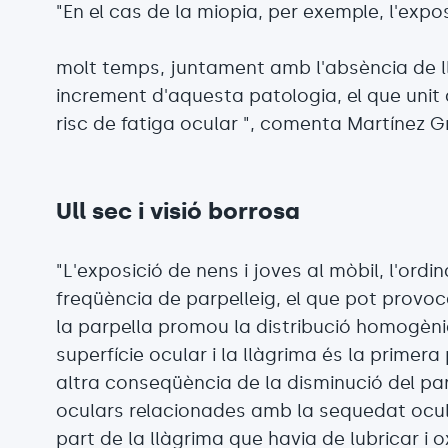
"En el cas de la miopia, per exemple, l'exp
molt temps, juntament amb l'absència de l
increment d'aquesta patologia, el que unit 
risc de fatiga ocular ", comenta Martínez G
Ull sec i visió borrosa
"L'exposició de nens i joves al mòbil, l'ordi
freqüència de parpelleig, el que pot provoca
la parpella promou la distribució homogènia
superfície ocular i la llàgrima és la primera 
altra conseqüència de la disminució del par
oculars relacionades amb la sequedat ocula
part de la llàgrima que havia de lubricar i ox