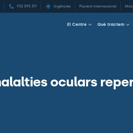
932 095 311
Urgències
Pacient internacional
Mút
El Centre
Què tractem
alalties oculars reper