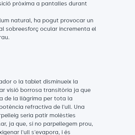
osició pròxima a pantalles durant
lum natural, ha pogut provocar un
al sobreesforç ocular incrementa el
rau.
nador o la tablet disminueix la
r visió borrosa transitòria ja que
 de la llàgrima per tota la
potència refractiva de l'ull. Una
pelleig seria patir molèsties
r, ja que, si no parpellegem prou,
igenar l'ull s'evapora, i és