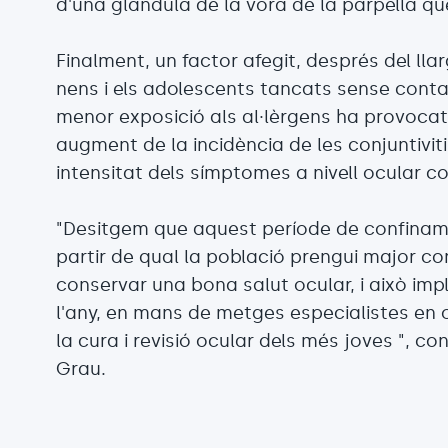
d'una glàndula de la vora de la parpella que
Finalment, un factor afegit, després del l
nens i els adolescents tancats sense contac
menor exposició als al·lèrgens ha provocat q
augment de la incidència de les conjuntivit
intensitat dels símptomes a nivell ocular com
"Desitgem que aquest període de confinamen
partir de qual la població prengui major c
conservar una bona salut ocular, i això imp
l'any, en mans de metges especialistes en 
la cura i revisió ocular dels més joves ", c
Grau.