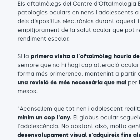
Els oftalmòlegs del Centre d'Oftalmologia 
patologies oculars en nens i adolescents a 
dels dispositius electrònics durant aquest 
empitjorament de la salut ocular que pot r
rendiment escolar.
Si la
primera visita a l'oftalmòleg hauria de
sempre que no hi hagi cap alteració ocular 
forma més primerenca, mantenint a partir d'
una revisió és més necessària que mai
per 
mesos.
"Aconsellem que tot nen i adolescent realit
mínim un cop l'any.
El globus ocular segueix
l'adolescència. No obstant això, molta ge
desenvolupament visual s'adquireix fins als