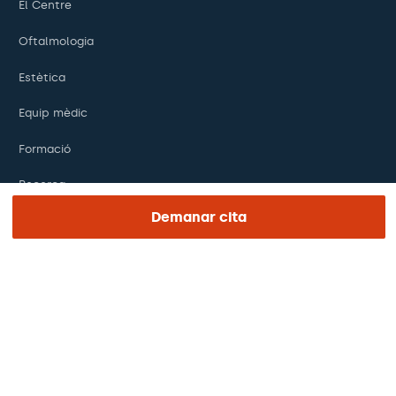
El Centre
Oftalmologia
Estètica
Equip mèdic
Formació
Recerca
Demanar cita
Fundació
ENLACES DE INTERÉS
Assajos clínics
Certificacions