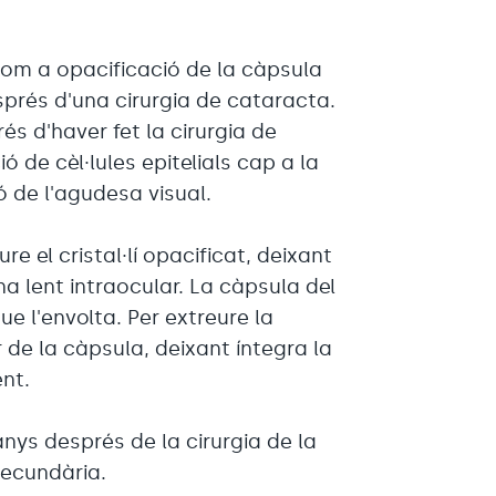
m a opacificació de la càpsula
sprés d'una cirurgia de cataracta.
és d'haver fet la cirurgia de
ió de cèl·lules epitelials cap a la
ó de l'agudesa visual.
re el cristal·lí opacificat, deixant
na lent intraocular. La càpsula del
e l'envolta. Per extreure la
 de la càpsula, deixant íntegra la
ent.
ys després de la cirurgia de la
secundària.