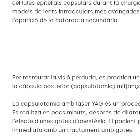
cèl·lules epitelials capsulars durant la cirurgi
models de lents intraoculars més avançades, 
l'aparició de la cataracta secundària.
Per restaurar la visió perduda, es practica u
la càpsula posterior (capsulotomia) mitjançan
La capsulotomia amb làser YAG és un procedim
Es realitza en pocs minuts, després de dilatar
l'efecte d'unes gotes d'anestèsic. El pacient
immediata amb un tractament amb gotes.