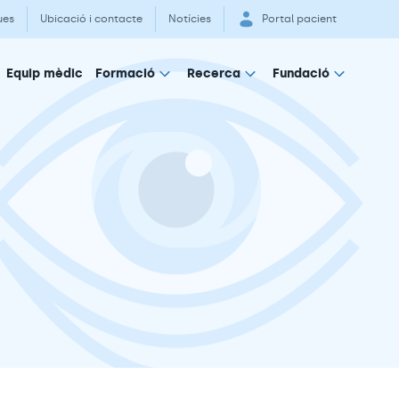
ues
Ubicació i contacte
Notícies
Portal pacient
Equip mèdic
Formació
Recerca
Fundació