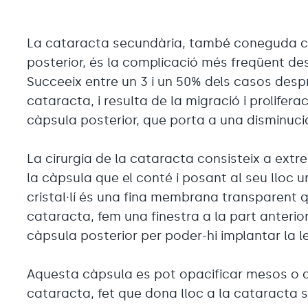
La cataracta secundària, també coneguda co
posterior, és la complicació més freqüent de
Succeeix entre un 3 i un 50% dels casos despr
cataracta, i resulta de la migració i proliferac
càpsula posterior, que porta a una disminuci
La cirurgia de la cataracta consisteix a extreu
la càpsula que el conté i posant al seu lloc u
cristal·lí és una fina membrana transparent qu
cataracta, fem una finestra a la part anterior
càpsula posterior per poder-hi implantar la l
Aquesta càpsula es pot opacificar mesos o an
cataracta, fet que dona lloc a la cataracta 