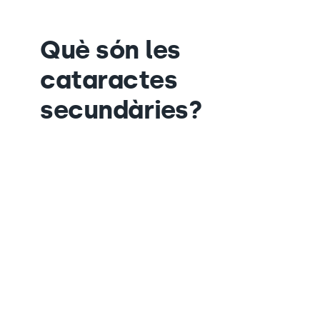
Què són les
cataractes
secundàries?