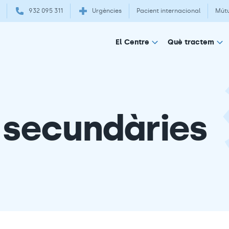
932 095 311
Urgències
Pacient internacional
Mút
El Centre
Què tractem
 secundàries