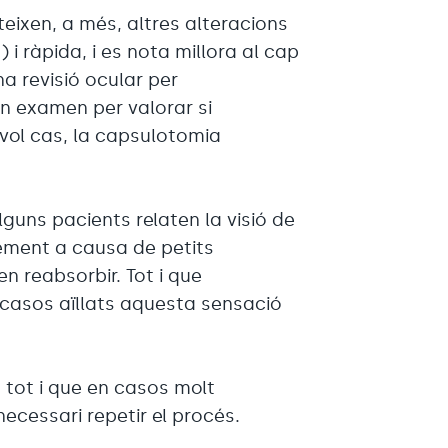
teixen, a més, altres alteracions
) i ràpida, i es nota millora al cap
a revisió ocular per
n examen per valorar si
evol cas, la capsulotomia
guns pacients relaten la visió de
lement a causa de petits
n reabsorbir. Tot i que
 casos aïllats aquesta sensació
, tot i que en casos molt
necessari repetir el procés.