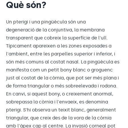
Què són?
Un pterigi i una pingüècula són una
degeneració de la conjuntiva, la membrana
transparent que cobreix la superfície de l'ull.
Típicament apareixen a les zones exposades a
l'ambient, entre les parpelles superior i inferior, i
són més comuns al costat nasal. La pingüècula es
manifesta com un petit bony blanc o groguenc
just al costat de la còrnia, que pot ser més plana i
de forma triangular o més sobreelevada i rodona.
En canvi, si aquest bony, o creixement anormal,
sobrepassa la còrnia i l'envaeix, es denomina
pterigi. S'hi observa un teixit blanc, generalment
triangular, que creix des de la vora de la còrnia
amb l'àpex cap al centre. La invasió corneal pot