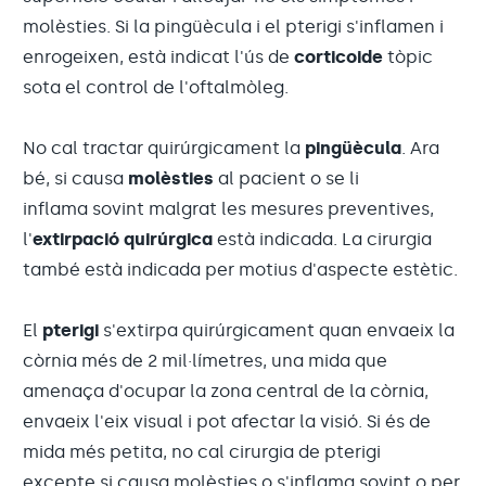
molèsties. Si la pingüècula i el pterigi s'inflamen i
enrogeixen, està indicat l'ús de
corticoide
tòpic
sota el control de l'oftalmòleg.
No cal tractar quirúrgicament la
pingüècula
. Ara
bé, si causa
molèsties
al pacient o se li
inflama sovint malgrat les mesures preventives,
l'
extirpació quirúrgica
està indicada. La cirurgia
també està indicada per motius d'aspecte estètic.
El
pterigi
s'extirpa quirúrgicament quan envaeix la
còrnia més de 2 mil·límetres, una mida que
amenaça d'ocupar la zona central de la còrnia,
envaeix l'eix visual i pot afectar la visió. Si és de
mida més petita, no cal cirurgia de pterigi
excepte si causa molèsties o s'inflama sovint o per