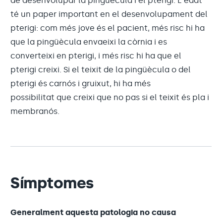
de desenvolupar la pingüècula i el pterigi. L'edat
té un paper important en el desenvolupament del
pterigi: com més jove és el pacient, més risc hi ha
que la pingüècula envaeixi la còrnia i es
converteixi en pterigi, i més risc hi ha que el
pterigi creixi. Si el teixit de la pingüècula o del
pterigi és carnós i gruixut, hi ha més
possibilitat que creixi que no pas si el teixit és pla i
membranós.
Símptomes
Generalment aquesta patologia no causa