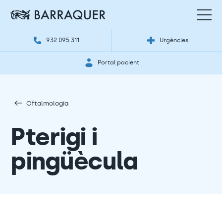
932 095 311
Urgències
Portal pacient
Oftalmologia
Pterigi i
pingüècula