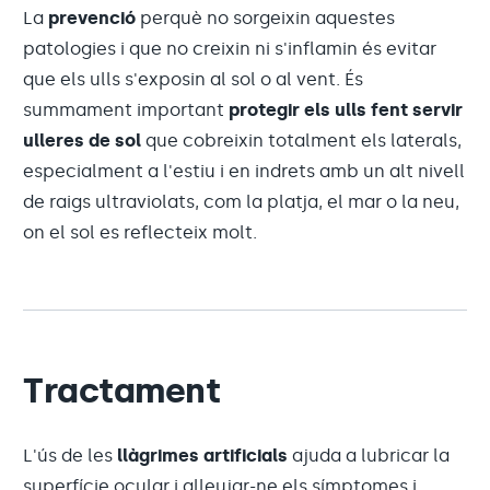
La
prevenció
perquè no sorgeixin aquestes
patologies i que no creixin ni s'inflamin és evitar
que els ulls s'exposin al sol o al vent. És
summament important
protegir els ulls fent servir
ulleres de sol
que cobreixin totalment els laterals,
especialment a l'estiu i en indrets amb un alt nivell
de raigs ultraviolats, com la platja, el mar o la neu,
on el sol es reflecteix molt.
Tractament
L'ús de les
llàgrimes artificials
ajuda a lubricar la
superfície ocular i alleujar-ne els símptomes i