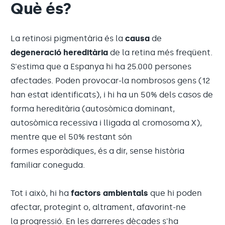
Què és?
La retinosi pigmentària és la
causa
de
degeneració hereditària
de la retina més freqüent.
S'estima que a Espanya hi ha 25.000 persones
afectades. Poden provocar-la nombrosos gens (12
han estat identificats), i hi ha un 50% dels casos de
forma hereditària (autosòmica dominant,
autosòmica recessiva i lligada al cromosoma X),
mentre que el 50% restant són
formes esporàdiques, és a dir, sense història
familiar coneguda.
Tot i això, hi ha
factors ambientals
que hi poden
afectar, protegint o, altrament, afavorint-ne
la progressió. En les darreres dècades s'ha