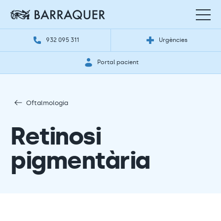
932 095 311
Urgències
Portal pacient
Oftalmologia
Retinosi
pigmentària