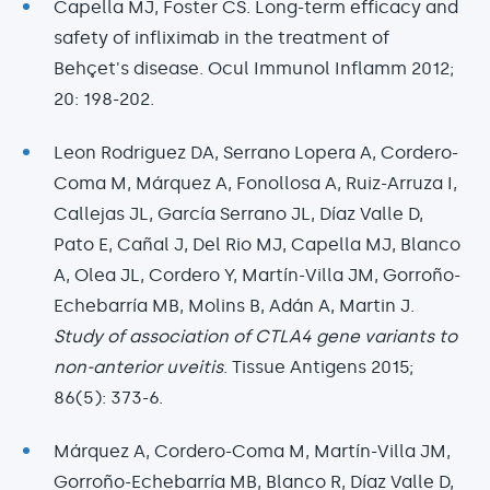
Capella MJ, Foster CS. Long-term efficacy and
safety of infliximab in the treatment of
Behçet's disease. Ocul Immunol Inflamm 2012;
20: 198-202.
Leon Rodriguez DA, Serrano Lopera A, Cordero-
Coma M, Márquez A, Fonollosa A, Ruiz-Arruza I,
Callejas JL, García Serrano JL, Díaz Valle D,
Pato E, Cañal J, Del Rio MJ, Capella MJ, Blanco
A, Olea JL, Cordero Y, Martín-Villa JM, Gorroño-
Echebarría MB, Molins B, Adán A, Martin J.
Study of association of CTLA4 gene variants to
non-anterior uveitis
. Tissue Antigens 2015;
86(5): 373-6.
Márquez A, Cordero-Coma M, Martín-Villa JM,
Gorroño-Echebarría MB, Blanco R, Díaz Valle D,