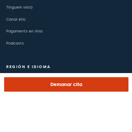
Tinguem vista
Canal ètic
Pagaments en línia
Podcasts
REGIÓN E IDIOMA
Europa / Amèrica / Oceania
Demanar cita
Català