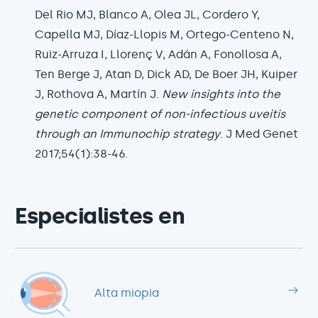
Del Rio MJ, Blanco A, Olea JL, Cordero Y,
Capella MJ, Díaz-Llopis M, Ortego-Centeno N,
Ruiz-Arruza I, Llorenç V, Adán A, Fonollosa A,
Ten Berge J, Atan D, Dick AD, De Boer JH, Kuiper
J, Rothova A, Martín J.
New insights into the
genetic component of non-infectious uveitis
through an Immunochip strategy
. J Med Genet
2017;54(1):38-46.
Especialistes en
Alta miopia