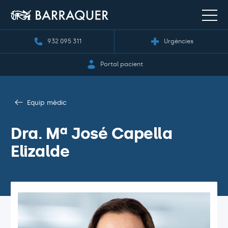
932 095 311
Urgències
Portal pacient
Equip mèdic
Dra. Mª José Capella
Elizalde