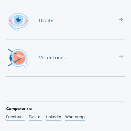
Uveïtis
Vitrectomia
Comparteix a
Facebook
Twitter
LinkedIn
Whatsapp